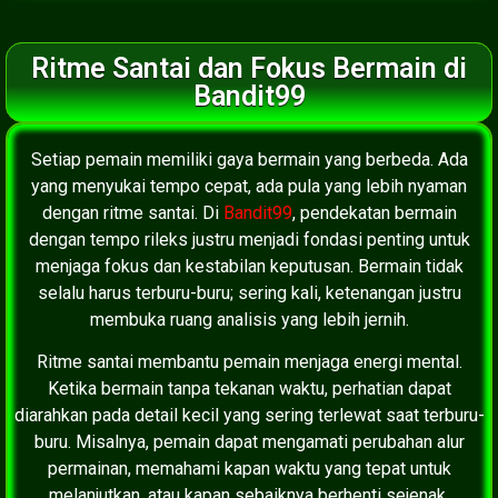
Ritme Santai dan Fokus Bermain di
Bandit99
Setiap pemain memiliki gaya bermain yang berbeda. Ada
yang menyukai tempo cepat, ada pula yang lebih nyaman
dengan ritme santai. Di
Bandit99
, pendekatan bermain
dengan tempo rileks justru menjadi fondasi penting untuk
menjaga fokus dan kestabilan keputusan. Bermain tidak
selalu harus terburu-buru; sering kali, ketenangan justru
membuka ruang analisis yang lebih jernih.
Ritme santai membantu pemain menjaga energi mental.
Ketika bermain tanpa tekanan waktu, perhatian dapat
diarahkan pada detail kecil yang sering terlewat saat terburu-
buru. Misalnya, pemain dapat mengamati perubahan alur
permainan, memahami kapan waktu yang tepat untuk
melanjutkan, atau kapan sebaiknya berhenti sejenak.