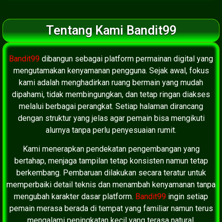
Tentang Kami Bandit99
Bandit99
dibangun sebagai platform permainan digital yang
mengutamakan kenyamanan pengguna. Sejak awal, fokus
kami adalah menghadirkan ruang bermain yang mudah
dipahami, tidak membingungkan, dan tetap ringan diakses
melalui berbagai perangkat. Setiap halaman dirancang
dengan struktur yang jelas agar pemain bisa mengikuti
alurnya tanpa perlu penyesuaian rumit.
Kami menerapkan pendekatan pengembangan yang
bertahap, menjaga tampilan tetap konsisten namun tetap
berkembang. Pembaruan dilakukan secara teratur untuk
memperbaiki detail teknis dan menambah kenyamanan tanpa
mengubah karakter dasar platform.
Bandit99
ingin setiap
pemain merasa berada di tempat yang familiar namun terus
mengalami peningkatan kecil yang terasa natural.